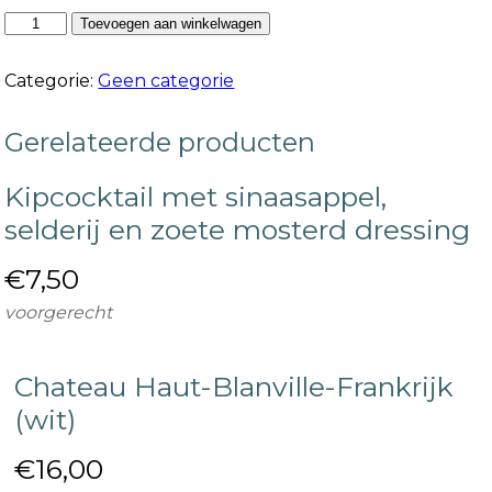
Wildstoverij
Toevoegen aan winkelwagen
van
hert,
Categorie:
Geen categorie
zwijn
en
paddenstoelen
Gerelateerde producten
500
gr
aantal
Kipcocktail met sinaasappel,
selderij en zoete mosterd dressing
€
7,50
voorgerecht
Chateau Haut-Blanville-Frankrijk
(wit)
€
16,00