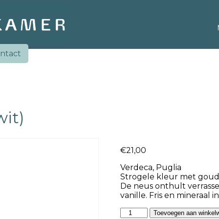
ntact
wit)
€
21,00
Verdeca, Puglia
Strogele kleur met goud
De neus onthult verrass
vanille. Fris en mineraal
San
Toevoegen aan winkel