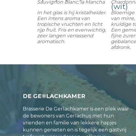
Sauvignon Blanc, la Mancha
Chardonn
(wit)
In het glas is hij kristalhelder.
Bloemige 
Een intens aroma van
van mirre,
tropische vruchten en licht
kruidige t
rijp fruit. Fris en evenwichtig,
Een gemi
zeer langen verrassend
fijne zure
aromatisch.
gebalanc
afdronk.
DE GE®LACHKAMER
Brasserie De Gerlachkamer is een plek waar
de bewoners van Gerlachus met hun
vrienden en familie van lekkere hapjes
kunnen genieten en is tegelijk een gastvrij