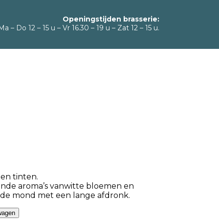
Openingstijden brasserie:
Ma – Do 12 – 15 u – Vr 16.30 – 19 u – Zat 12 – 15 u.
en tinten.
ende aroma’s vanwitte bloemen en
 inde mond met een lange afdronk.
wagen