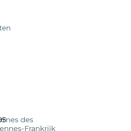
ten
rmes des
95
ennes-Frankrijk