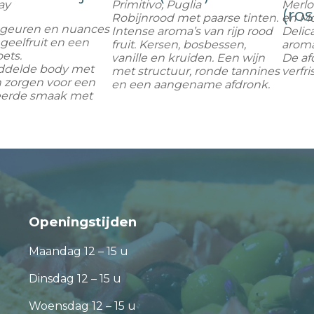
ay
Primitivo, Puglia
Merlo
(ros
Robijnrood met paarse tinten.
en M
geuren en nuances
Intense aroma’s van rijp rood
Delic
 geelfruit en een
fruit. Kersen, bosbessen,
aroma’
oets.
vanille en kruiden. Een wijn
De afd
ddelde body met
met structuur, ronde tannines
verfri
n zorgen voor een
en een aangename afdronk.
eerde smaak met
Openingstijden
Maandag 12 – 15 u
Dinsdag 12 – 15 u
Woensdag 12 – 15 u