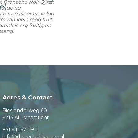
t-Grenache Noir-Syrah
é)
ourdèvre
ate rosé kleur en volop
s van klein rood fruit.
ronk is erg fruitig en
ssend.
Adres & Contact
Bieslanderweg 60
6213 AL Maastricht
+31 6 11 67 09 12
info@degerlachkamer.nl