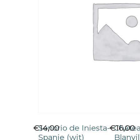
€
Senorio de Iniesta-
14,00
€
Chatea
16,00
Spanje (wit)
Blanvil