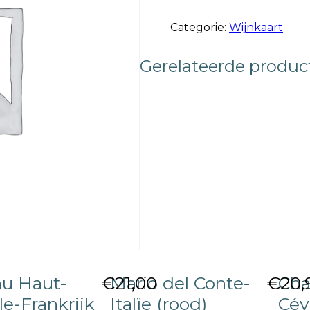
Marzano-
Italië
Categorie:
Wijnkaart
(wit)
aantal
Gerelateerde produc
u Haut-
€
Mario del Conte-
21,00
€
Cha
20,
le-Frankrijk
Italïe (rood)
Cév